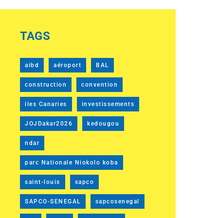
TAGS
aibd
aéroport
BAL
construction
convention
iles Canaries
investissements
JOJDakar2026
kedougou
ndar
parc Nationale Niokolo koba
saint-louis
sapco
SAPCO-SENEGAL
sapcosenegal